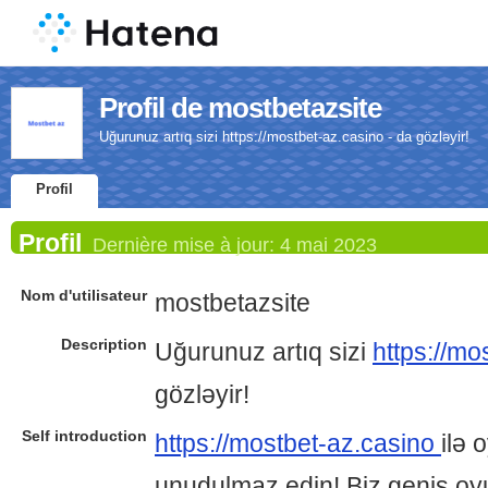
Profil de mostbetazsite
Uğurunuz artıq sizi https://mostbet-az.casino - da gözləyir!
Profil
Profil
Dernière mise à jour:
4 mai 2023
Nom d'utilisateur
mostbetazsite
Description
Uğurunuz artıq sizi
https://mo
gözləyir!
Self introduction
https://mostbet-az.casino
ilə
unudulmaz edin! Biz geniş oy