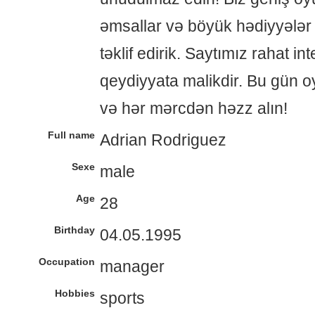
əmsallar və böyük hədiyyələ
təklif edirik. Saytımız rahat in
qeydiyyata malikdir. Bu gün 
və hər mərcdən həzz alın!
Full name
Adrian Rodriguez
Sexe
male
Age
28
Birthday
04.05.1995
Occupation
manager
Hobbies
sports