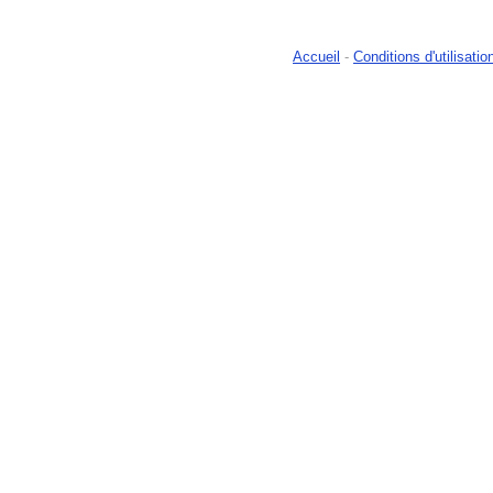
Accueil
-
Conditions d'utilisatio