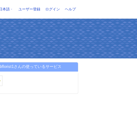
日本語
ユーザー登録
ログイン
ヘルプ
3bflorist1さんの使っているサービス