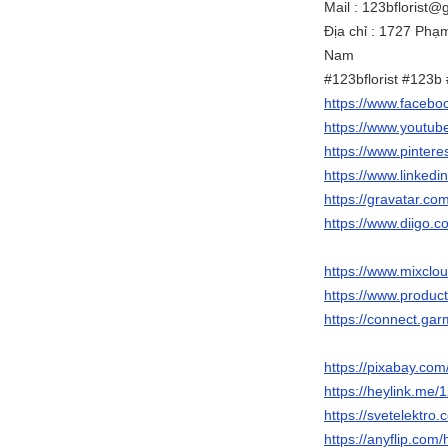
Mail : 123bflorist
Địa chỉ : 1727 Phạ
Nam
#123bflorist #123
https://www.faceboo
https://www.youtub
https://www.pintere
https://www.linkedin
https://gravatar.com
https://www.diigo.c
https://www.mixclou
https://www.produc
https://connect.ga
https://pixabay.com
https://heylink.me/1
https://svetelektro.
https://anyflip.co