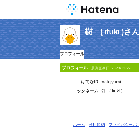
樹 ( ituki
プロフィール
プロフィール
最終更新日:
2023/12/29
はてなID
motojyurai
ニックネーム
樹 ( ituki )
ホーム
-
利用規約
-
プライバシーポ