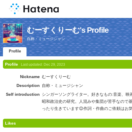
むーすくりーむ's Profile
自称・ミュージシャン
Profile
Profile
Last updated:
Dec 29, 2023
Nickname
むーすくりーむ
Description
自称・ミュージシャン
Self introduction
シンガーソングライター。好きなもの:音楽、映
昭和政治史の研究。人混みや集団が苦手なので
ったり生きています😌作詞・作曲のご依頼はお気
Likes