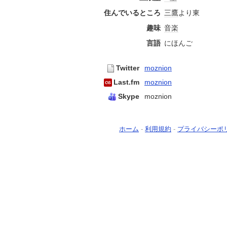
住んでいるところ
三鷹
より東
趣味
音楽
言語
にほんご
Twitter
moznion
Last.fm
moznion
Skype
moznion
ホーム
-
利用規約
-
プライバシーポ