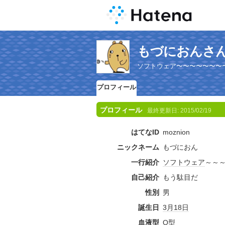
もづにおんさ
ソフトウェア〜〜〜〜〜〜〜
プロフィール
プロフィール
最終更新日:
2015/02/19
はてなID
moznion
ニックネーム
もづにおん
一行紹介
ソフトウェア
～～
自己紹介
もう駄目だ
性別
男
誕生日
3月18日
血液型
O型