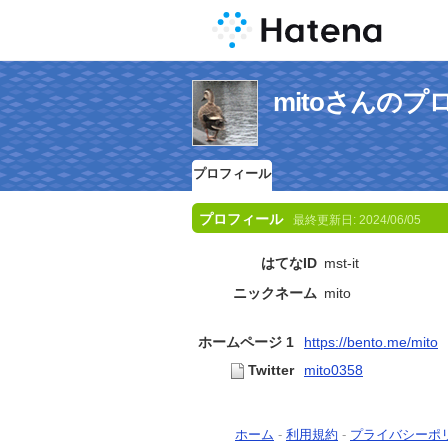
mitoさんのプ
プロフィール
プロフィール
最終更新日:
2024/06/05
はてなID
mst-it
ニックネーム
mito
ホームページ 1
https://bento.me/mito
Twitter
mito0358
ホーム
-
利用規約
-
プライバシーポ