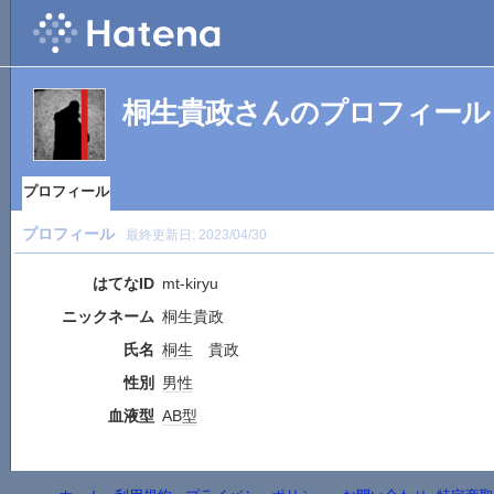
桐生貴政さんのプロフィール
プロフィール
プロフィール
最終更新日:
2023/04/30
はてなID
mt-kiryu
ニックネーム
桐生貴政
氏名
桐生
貴政
性別
男性
血液型
AB型