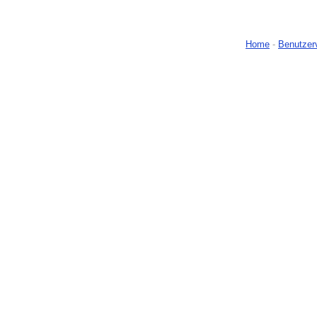
Home
-
Benutzer