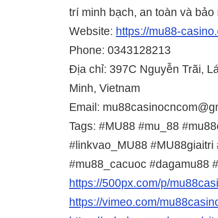
trí minh bạch, an toàn và bảo 
Website:
https://mu88-casino
Phone: 0343128213
Địa chỉ: 397C Nguyễn Trãi, Lá
Minh, Vietnam
Email: mu88casinocncom@g
Tags: #MU88 #mu_88 #mu88
#linkvao_MU88 #MU88giaitri
#mu88_cacuoc #dagamu88 #
https://500px.com/p/mu88ca
https://vimeo.com/mu88casi