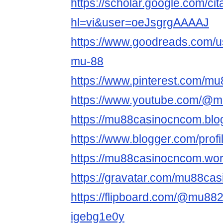
https://scholar.google.com/cit
hl=vi&user=oeJsgrgAAAAJ
https://www.goodreads.com/
mu-88
https://www.pinterest.com/m
https://www.youtube.com/@
https://mu88casinocncom.blo
https://www.blogger.com/pro
https://mu88casinocncom.wo
https://gravatar.com/mu88ca
https://flipboard.com/@mu88
igebg1e0y