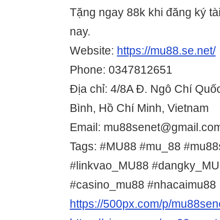
Tặng ngay 88k khi đăng ký t
nay.
Website:
https://mu88.se.net/
Phone: 0347812651
Địa chỉ: 4/8A Đ. Ngô Chí Quố
Bình, Hồ Chí Minh, Vietnam
Email: mu88senet@gmail.co
Tags: #MU88 #mu_88 #mu88
#linkvao_MU88 #dangky_MU
#casino_mu88 #nhacaimu88
https://500px.com/p/mu88sen