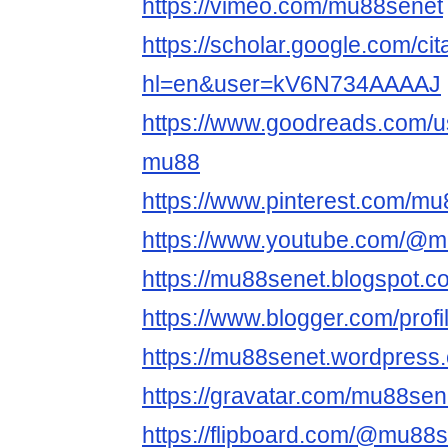
https://vimeo.com/mu88senet
https://scholar.google.com/cit
hl=en&user=kV6N734AAAAJ
https://www.goodreads.com/
mu88
https://www.pinterest.com/mu
https://www.youtube.com/@
https://mu88senet.blogspot.c
https://www.blogger.com/pro
https://mu88senet.wordpress
https://gravatar.com/mu88sen
https://flipboard.com/@mu88