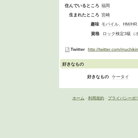
住んでいるところ
福岡
生まれたところ
宮崎
趣味
モバイル
、
HM/HR
資格
ロック
検定3級（
Twitter
http://twitter.com/muchiki
好きなもの
好きなもの
ケータイ
ホーム
-
利用規約
-
プライバシーポ