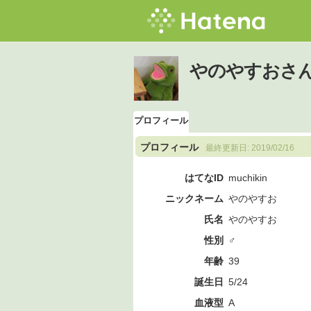
やのやすおさ
プロフィール
プロフィール
最終更新日:
2019/02/16
はてなID
muchikin
ニックネーム
やのやすお
氏名
やのやすお
性別
♂
年齢
39
誕生日
5/24
血液型
A