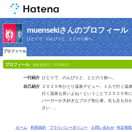
muensekiさんのプロフィール
ひとりで、のんびりと、ととのう旅へ。
プロフィール
プロフィール
最終更新日:
2025/06/21
一行紹介
ひとりで、のんびりと、ととのう旅へ。
自己紹介
２０２５年ひとり温泉デビュー。１人で行く温
行く温泉も良いよね！ということで２０２５年
バーガーが大好きなブログ初心者。右も左も分
さい…。
ホーム
-
利用規約
-
プライバシーポリシー
-
お問い合わせ
-
特定商取