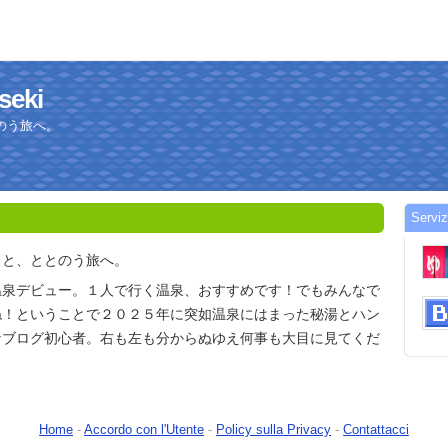
seki
のう旅へ。
Serviz
りと、ととのう旅へ。
温泉デビュー。１人で行く温泉、おすすめです！でもみんなで
ね！ということで２０２５年に突如温泉にはまった秘湯とハン
なブログ初心者。右も左も分からぬゆえ何事も大目に見てくだ
Home
-
Accordo con l'Utente
-
Policy sulla Privacy
-
Contattacci