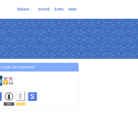
Italiano
Iscriviti
Entra
Help
i usati da muenseki