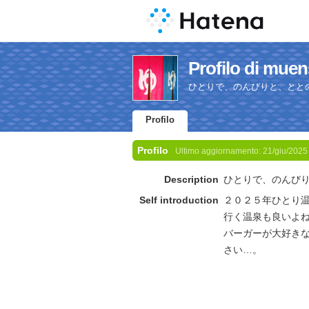
Profilo di muen
ひとりで、のんびりと、とと
Profilo
Profilo
Ultimo aggiornamento:
21/giu/2025
Description
ひとりで、のんび
Self introduction
２０２５年ひとり
行く温泉も良いよ
バーガーが大好き
さい…。