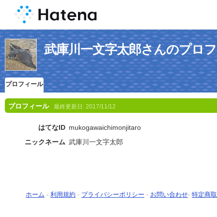
武庫川一文字太郎さんのプロフ
プロフィール
プロフィール
最終更新日:
2017/11/12
はてなID
mukogawaichimonjitaro
ニックネーム
武庫川一文字太郎
ホーム
-
利用規約
-
プライバシーポリシー
-
お問い合わせ
-
特定商取