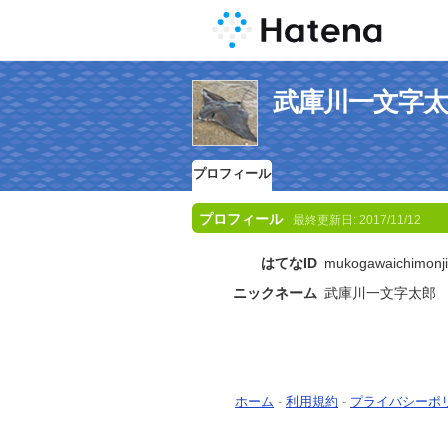
武庫川一文字
プロフィール
プロフィール
最終更新日:
2017/11/12
はてなID
mukogawaichimonji
ニックネーム
武庫川一文字太郎
ホーム
-
利用規約
-
プライバシーポ