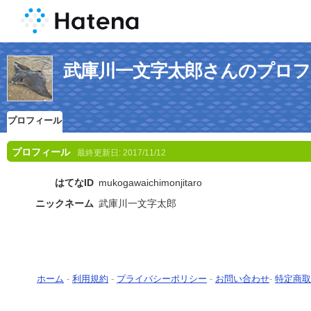
武庫川一文字太郎さんのプロフ
プロフィール
プロフィール
最終更新日:
2017/11/12
はてなID
mukogawaichimonjitaro
ニックネーム
武庫川一文字太郎
ホーム
-
利用規約
-
プライバシーポリシー
-
お問い合わせ
-
特定商取