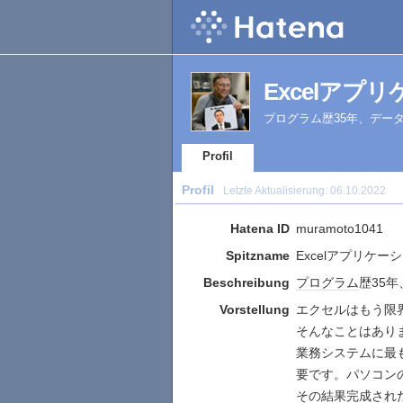
Excelアプリケ
プログラム歴35年、デー
Profil
Profil
Letzte Aktualisierung:
06.10.2022
Hatena ID
muramoto1041
Spitzname
Excelアプリケー
Beschreibung
プログラム
歴35年
Vorstellung
エクセルはもう限
そんなことはあり
業務システムに最
要です。パソコン
その結果完成された