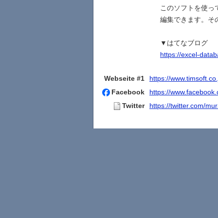
このソフトを使っ
編集できます。そ
▼はてなブログ
https://excel-data
Webseite #1
https://www.timsoft.co
Facebook
https://www.facebook.
Twitter
https://twitter.com/m