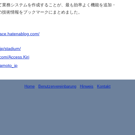
て業務システムを作成することが、最も効率よく機能を追加・
の技術情報をブックマークにまとめました。
bace.hatenablog.com/
.jp/stadium/
com/Access.Kiri
uramoto_jp
Home
-
Benutzervereinbarung
-
Hinweis
-
Kontakt