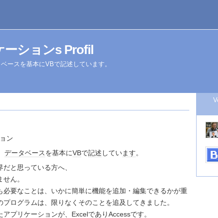
ーションs Profil
タベースを基本にVBで記述しています。
V
ション
、
データベース
を基本に
VB
で
記述
してい
ます
。
界だと思っている方へ、
ません。
も必要なことは、いかに簡単に機能を追加・編集できるかが重
のプログラムは、限りなくそのことを追及してきました。
アプリケーションが、ExcelでありAccessです。