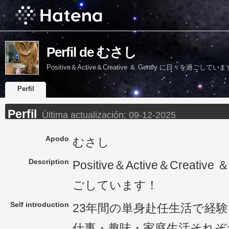
Perfil de むさし
Positive＆Active＆Creative ＆ Gently に日々を過ごしてい
Perfil
Perfil
Última actualización:
09-12-2025
Apodo
むさし
Description
Positive＆Active＆Creativ
ごしています！
Self introduction
23年間の単身赴任生活で経
仕事・趣味・家庭生活それぞ