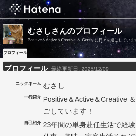
むさしさんのプロフィール
Positive＆Active＆Creative ＆ Gently に日々を過ごしてい
プロフィール
プロフィール
最終更新日:
2025/12/09
ニックネーム
むさし
一行紹介
Positive＆Active＆Creativ
ごしています！
自己紹介
23年間の単身赴任生活で経