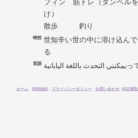
フィン
筋トレ
（
ダンベ
ル
け）
散歩
釣り
特技
世知辛い
世の中に溶け込ん
る
言語
لغة اليابانية
ホーム
-
利用規約
-
プライバシーポリシー
-
お問い合わせ
-
特定商取