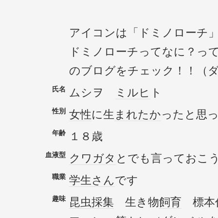
アイコンは「ドミノローチ
ドミノローチってなに？っ
のブログをチェック！！（
氏名
ムシヲ
ミルヒ
ト
性別
女性
に生
まれ
たか
ったと思
年齢
１８歳
血液型
クワガタ
とでも言っておこ
職業
学生さん
です
趣味
昆虫採集
生き物
飼育
標本