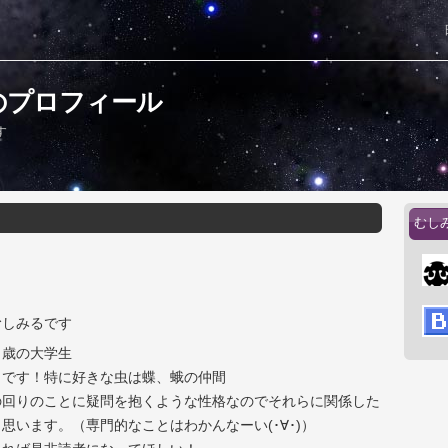
のプロフィール
す
むし
むしみるです
８歳の大学生
きです！特に好きな虫は蝶、蛾の仲間
の回りのことに疑問を抱くような性格なのでそれらに関係した
思います。（専門的なことはわかんなーい(･∀･)）