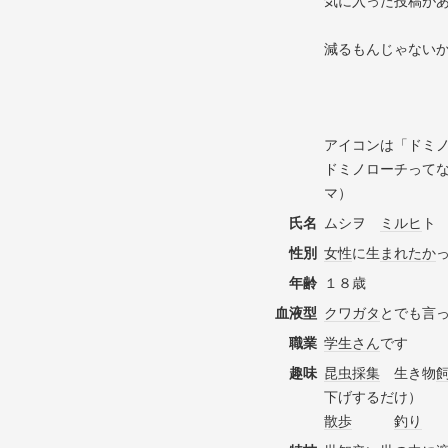
気に入った投稿が
減るもんじゃない
アイコンは「ドミ
ドミノローチって
マ）
氏名
ムシヲ
ミルヒ
ト
性別
女性
に生
まれ
たか
年齢
１８歳
血液型
クワガタ
とでも言
職業
学生さん
です
趣味
昆虫採集
生き物
下げするだけ）
散歩
釣り