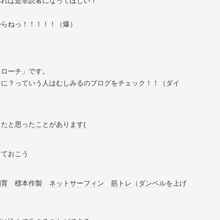
あれば是非読者になってほしい！
からねっ！！！！！（爆）
ノローチ」です。
なに？っていう人はむしみるのブログをチェック！！（ダイ
ったと思っ
たこ
とがあり
ます
(
っておこう
飼育
標本作製
ネットサーフィン
筋トレ
（
ダンベ
ルを上げ