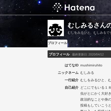
むしみるさん
むしをみるひと、むしみるで
プロフィール
プロフィール
最終更新日:
2020/04/12
はてなID
mushimiruhito
ニックネーム
むしみる
一行紹介
むしをみるひと、
自己紹介
どこにでもいる１
虫がとにかく大好
政治的なことや身
投稿もしていこうと