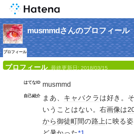
musmmdさんのプロフィール
プロフィール
プロフィール
最終更新日:
2018/03/15
はてなID
musmmd
自己紹介
まあ、
キャバクラ
は好き。
いうことはない。右
画像
は
2
から
御徒町
間の
路上
に映る姿
ど
暑かった
*1
。