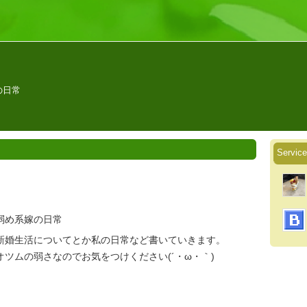
の日常
Servic
弱め系嫁の日常
新婚生活についてとか私の日常など書いていきます。
ツムの弱さなのでお気をつけください(´・ω・｀)