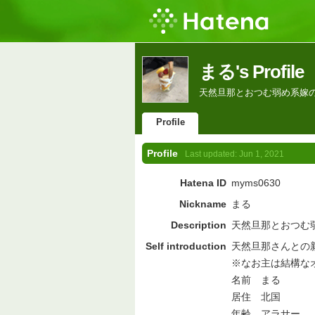
まる's Profile
天然旦那とおつむ弱め系嫁
Profile
Profile
Last updated:
Jun 1, 2021
Hatena ID
myms0630
Nickname
まる
Description
天然旦那とおつむ
Self introduction
天然旦那さんとの
※なお主は結構なオ
名前 まる
居住 北国
年齢 アラサー