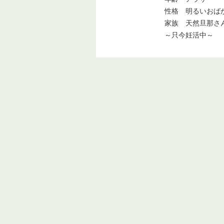
性格 明るいおば
家族 天然旦那さ
～只今妊活中～