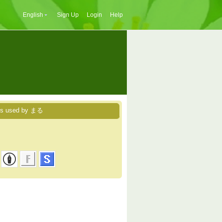
English
Sign Up
Login
Help
es used by まる