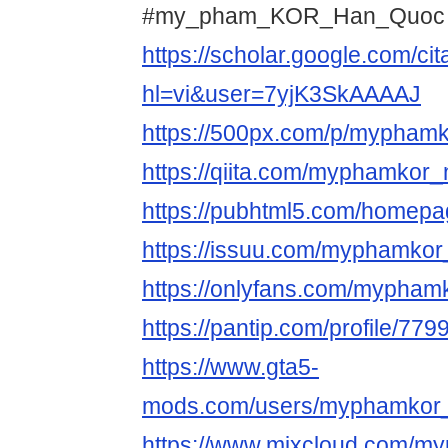
#my_pham_KOR_Han_Quoc
https://scholar.google.com/cit
hl=vi&user=7yjK3SkAAAAJ
https://500px.com/p/mypham
https://qiita.com/myphamkor
https://pubhtml5.com/homepa
https://issuu.com/myphamko
https://onlyfans.com/mypha
https://pantip.com/profile/77
https://www.gta5-
mods.com/users/myphamkor
https://www.mixcloud.com/m