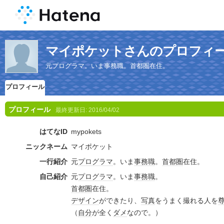
マイポケットさんのプロフィ
元プログラマ。いま事務職。首都圏在住。
プロフィール
プロフィール
最終更新日:
2016/04/02
はてなID
mypokets
ニックネーム
マイポケット
一行紹介
元
プログラマ
。いま
事務職
。
首都圏
在住。
自己紹介
元
プログラマ
。いま
事務職
。
首都圏
在住。
デザイン
ができたり、
写真
をうまく撮れる人を
（
自分
が全く
ダメ
なので。）