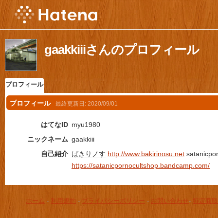
gaakkiiiさんのプロフィール
プロフィール
プロフィール
最終更新日:
2020/09/01
はてなID
myu1980
ニックネーム
gaakkiii
自己紹介
ばきりノす
http://www.bakirinosu.net
satanicpo
https://satanicpornocultshop.bandcamp.com/
ホーム
-
利用規約
-
プライバシーポリシー
-
お問い合わせ
-
特定商取