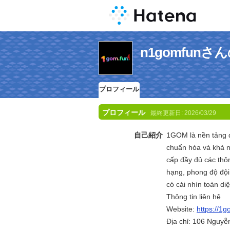
n1gomfun
プロフィール
プロフィール
最終更新日:
2026/03/29
自己紹介
1GOM là nền tảng d
chuẩn hóa và khả n
cấp đầy đủ các thôn
hạng, phong độ đội
có cái nhìn toàn di
Thông tin liên hệ
Website:
https://1g
Địa chỉ: 106 Nguyễ