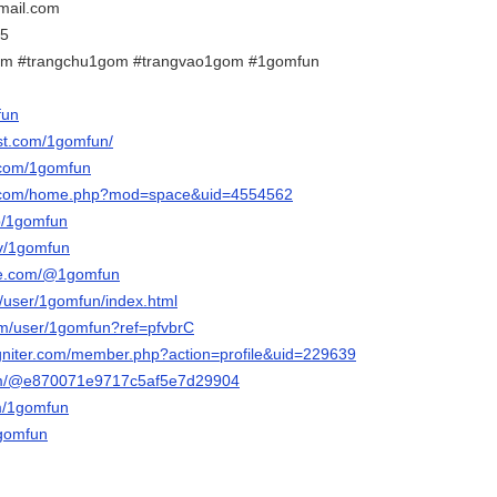
mail.com
15
om #trangchu1gom #trangvao1gom #1gomfun
fun
est.com/1gomfun/
.com/1gomfun
ko.com/home.php?mod=space&uid=4554562
p/1gomfun
tv/1gomfun
be.com/@1gomfun
om/user/1gomfun/index.html
om/user/1gomfun?ref=pfvbrC
igniter.com/member.php?action=profile&uid=229639
com/@e870071e9717c5af5e7d29904
om/1gomfun
1gomfun