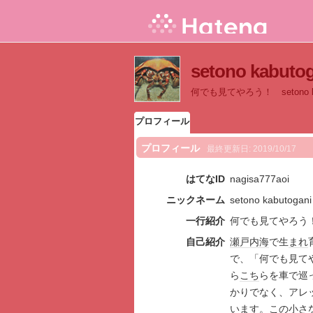
setono kab
何でも見てやろう！ setono k
プロフィール
プロフィール
最終更新日:
2019/10/17
はてなID
nagisa777aoi
ニックネーム
setono kabutogani
一行紹介
何でも見てやろう！ s
自己紹介
瀬戸内海
で生
まれ
で、「何でも見て
ら
こち
らを車で巡
かりでなく、アレ
い
ます
。この
小さ