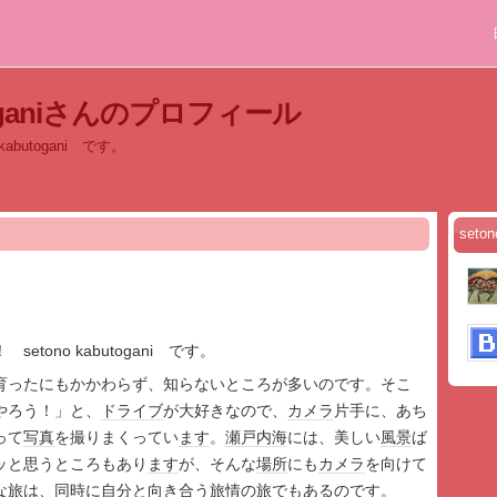
utoganiさんのプロフィール
abutogani です。
set
etono kabutogani です。
育ったにもかかわらず、知らないところが多いのです。そこ
やろう！」と、
ドライブ
が大好きなので、
カメラ
片手に、あち
って
写真
を撮りまくってい
ます
。
瀬戸内海
には、美しい
風景
ば
ッと思うところもあり
ます
が、そんな
場所
にも
カメラ
を向けて
な旅
は、同時に
自分
と向き合う
旅情
の旅でもあるのです。