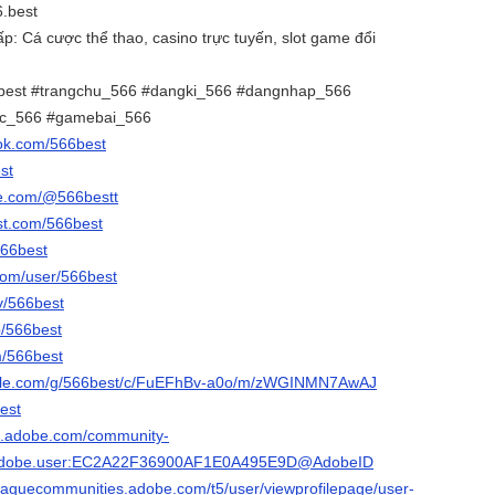
.best
p: Cá cược thể thao, casino trực tuyến, slot game đổi
best #trangchu_566 #dangki_566 #dangnhap_566
oc_566 #gamebai_566
ok.com/566best
st
be.com/@566bestt
est.com/566best
566best
.com/user/566best
tv/566best
p/566best
m/566best
ogle.com/g/566best/c/FuEFhBv-a0o/m/zWGINMN7AwAJ
best
3d.adobe.com/community-
rg.adobe.user:EC2A22F36900AF1E0A495E9D@AdobeID
leaguecommunities.adobe.com/t5/user/viewprofilepage/user-