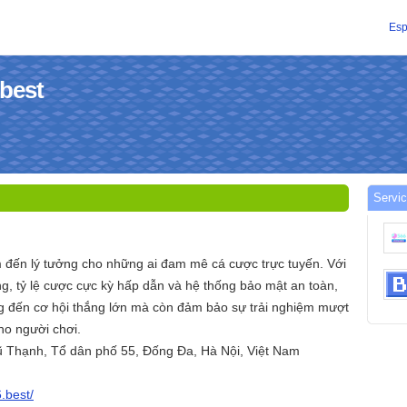
Esp
6best
Servic
 đến lý tưởng cho những ai đam mê cá cược trực tuyến. Với
g, tỷ lệ cược cực kỳ hấp dẫn và hệ thống bảo mật an toàn,
 đến cơ hội thắng lớn mà còn đảm bảo sự trải nghiệm mượt
o người chơi.
 Vũ Thạnh, Tổ dân phố 55, Đống Đa, Hà Nội, Việt Nam
6.best/