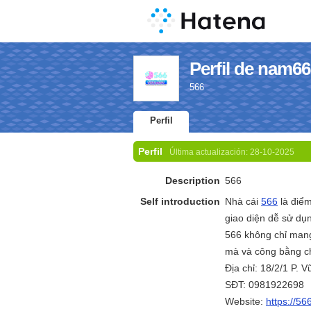
Perfil de nam6
566
Perfil
Perfil
Última actualización:
28-10-2025
Description
566
Self introduction
Nhà cái
566
là điểm
giao diện dễ sử dụn
566 không chỉ mang
mà và công bằng ch
Địa chỉ: 18/2/1 P.
SĐT: 0981922698
Website:
https://56