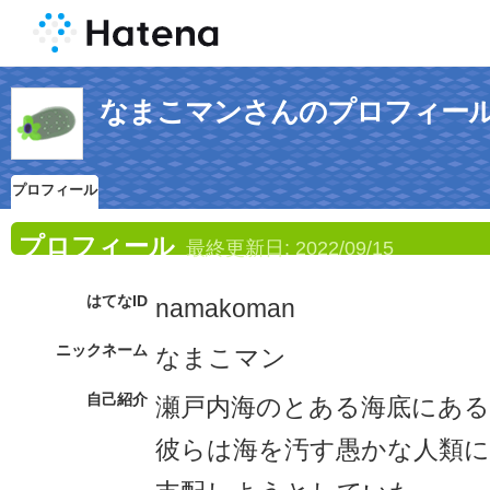
なまこマンさんのプロフィー
プロフィール
プロフィール
最終更新日:
2022/09/15
はてなID
namakoman
ニックネーム
なまこマン
自己紹介
瀬戸内海のとある海底にある
彼らは海を汚す愚かな人類に