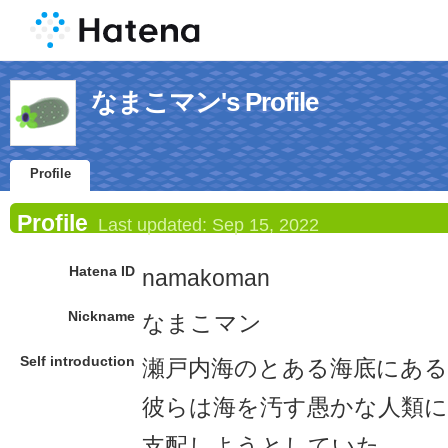
なまこマン's Profile
Profile
Profile
Last updated:
Sep 15, 2022
Hatena ID
namakoman
Nickname
なまこマン
Self introduction
瀬戸内海のとある海底にある
彼らは海を汚す愚かな人類に
支配しようとしていた。