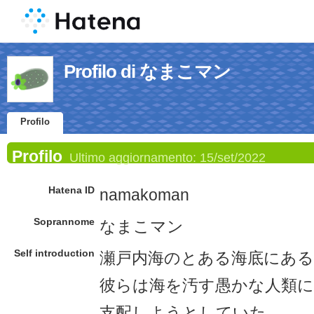
Profilo di なまこマン
Profilo
Profilo
Ultimo aggiornamento:
15/set/2022
Hatena ID
namakoman
Soprannome
なまこマン
Self introduction
瀬戸内海のとある海底にある
彼らは海を汚す愚かな人類に
支配しようとしていた。