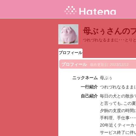
母ぶぅさんの
つれづれなるままに･･･とり
プロフィール
プロフィール
最終更新日:
2023/12/12
ニックネーム
母ぶぅ
一行紹介
つれづれなるままに
自己紹介
毎日の犬との散歩
と言っても､この
夕餉の支度の時間
手料理、手仕事･･･
20年近くティー
サービス終了に伴