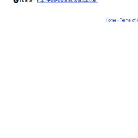
Tumblr
http://FullPowerSideAttack.com
Home
-
Terms of 