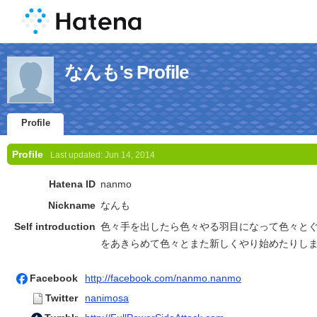
なんも's Profile
Profile
Profile
Last updated:
Jun 14, 2014
Hatena ID
nanmo
Nickname
なんも
Self introduction
色々手を出したら色々やる羽目になって色々と
をあきらめて色々とまた新しくやり始めたりし
Facebook
http://facebook.com/nanmo.nanmo
Twitter
nanimosa