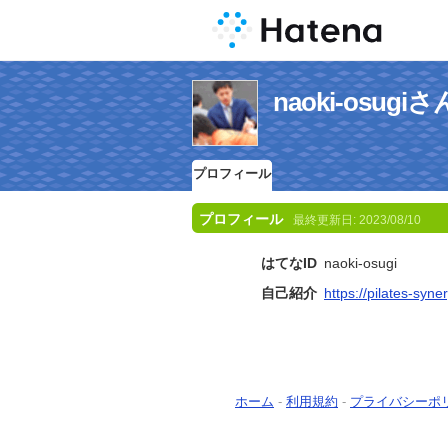
naoki-osu
プロフィール
プロフィール
最終更新日:
2023/08/10
はてなID
naoki-osugi
自己紹介
https://pilates-syne
ホーム
-
利用規約
-
プライバシーポ