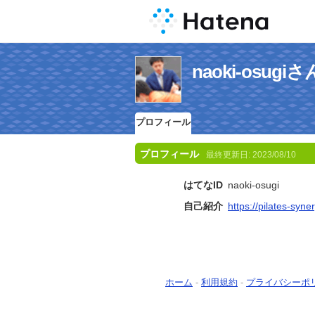
naoki-osu
プロフィール
プロフィール
最終更新日:
2023/08/10
はてなID
naoki-osugi
自己紹介
https://pilates-syne
ホーム
-
利用規約
-
プライバシーポ