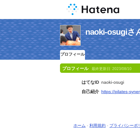
naoki-osu
プロフィール
プロフィール
最終更新日:
2023/08/10
はてなID
naoki-osugi
自己紹介
https://pilates-syne
ホーム
-
利用規約
-
プライバシーポ