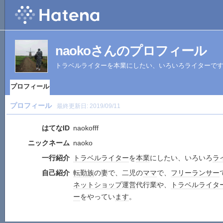
naokoさんのプロフィール
トラベルライターを本業にしたい、いろいろライターで
プロフィール
プロフィール
最終更新日:
2019/09/11
はてなID
naokofff
ニックネーム
naoko
一行紹介
トラベル
ライター
を
本業
にしたい、いろいろ
ラ
自己紹介
転勤族
の妻で、二児の
ママ
で、
フリーランサー
ネットショップ
運営
代行業や、
トラベル
ライタ
ー
をやってい
ます
。