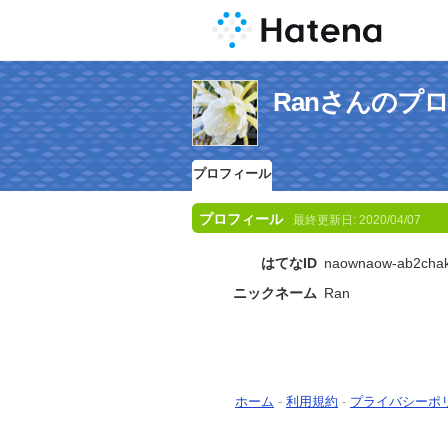
Ranさんのプ
プロフィール
プロフィール
最終更新日:
2020/04/07
はてなID
naownaow-ab2cha
ニックネーム
Ran
ホーム
-
利用規約
-
プライバシーポ