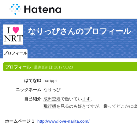
なりっぴさんのプロフィール
プロフィール
プロフィール
最終更新日:
2017/01/23
はてなID
narippi
ニックネーム
なりっぴ
自己紹介
成田空港
で働いてい
ます
。
飛行機
を見るのも好きですが、乗ってどこかに
ホームページ 1
http://www.love-narita.com/