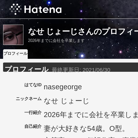
なせ じょーじさんのプロフィ
2026年までに会社を卒業します
プロフィール
プロフィール
最終更新日:
2021/06/30
はてなID
nasegeorge
ニックネーム
なせ じょーじ
一行紹介
2026年までに会社を卒業し
自己紹介
妻が大好きな54歳。O型。