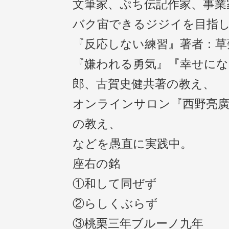
文筆家、ぷち伝記作家、事業
バク宙できるジジイを目指
『反応しない練習』著者：草
『嫌われる勇気』『幸せにな
郎、古賀史健共著の教え、
オンラインサロン『西野亮
の教え、
などを愚直に実践中。
座右の銘
①和して同ぜず
②らしくぶらず
③桃栗三年ブルーノ九年