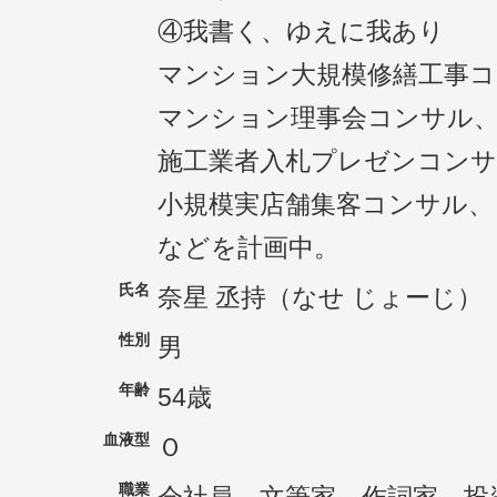
④我書く、ゆえに我あり
マンション大規模修繕工事コ
マンション理事会コンサル
施工業者入札プレゼンコンサ
小規模実店舗集客コンサル、
などを計画中。
氏名
奈星 丞持（なせ じょーじ）
性別
男
年齢
54歳
血液型
Ｏ
職業