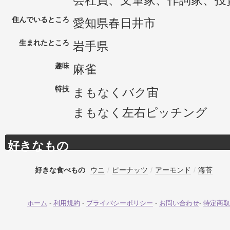
会社員、文筆家、作詞家、投
住んでいるところ
愛知県春日井市
生まれたところ
岩手県
趣味
麻雀
特技
まもなくバク宙
まもなく左右ピッチング
好きなもの
好きな食べもの
ウニ
/
ピーナッツ
/
アーモンド
/
海苔
ホーム
-
利用規約
-
プライバシーポリシー
-
お問い合わせ
-
特定商取