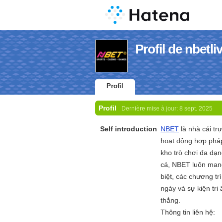
Profil de nbetli
Profil
Profil
Dernière mise à jour:
8 sept. 2025
Self introduction
NBET
là nhà cái tr
hoạt động hợp pháp
kho trò chơi đa dạn
cá, NBET luôn mang
biệt, các chương t
ngày và sự kiện tri
thắng.
Thông tin liên hệ: