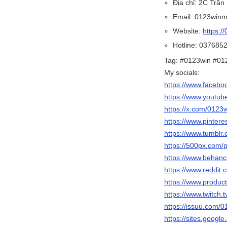
Địa chỉ: 2C Trầ
Email: 0123win
Website:
https:/
Hotline: 037685
Tag: #0123win #0
My socials:
https://www.faceb
https://www.yout
https://x.com/012
https://www.pinte
https://www.tumbl
https://500px.com
https://www.behan
https://www.reddi
https://www.prod
https://www.twitch
https://issuu.com
https://sites.goog