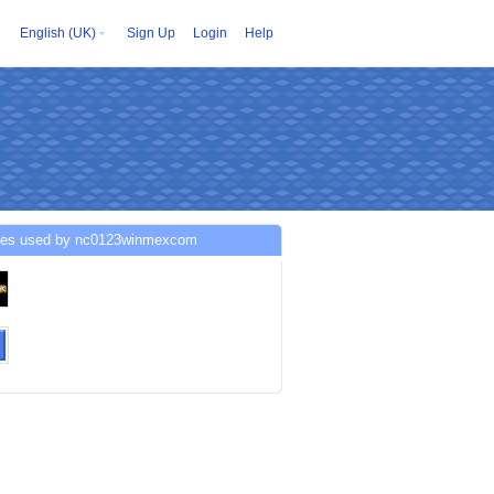
English (UK)
Sign Up
Login
Help
ces used by nc0123winmexcom