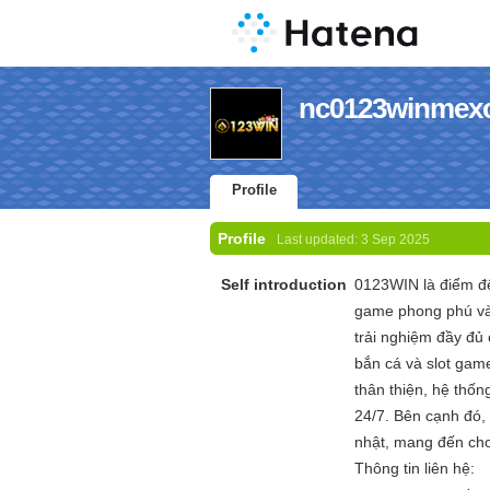
nc0123winmexc
Profile
Profile
Last updated:
3 Sep 2025
Self introduction
0123WIN là điểm đến
game phong phú và t
trải nghiệm đầy đủ 
bắn cá và slot gam
thân thiện, hệ thốn
24/7. Bên cạnh đó, 
nhật, mang đến cho 
Thông tin liên hệ: