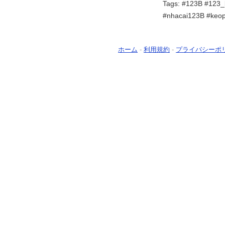
Tags: #123B #123
#nhacai123B #keo
ホーム
-
利用規約
-
プライバシーポ