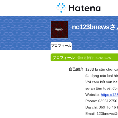
nc123bne
プロフィール
プロフィール
最終更新日:
2026/04/25
自己紹介
123B là sân chơi c
đa dạng các loại hìn
Với cam kết vận hà
sự an tâm tuyệt đố
Website:
https://12
Phone: 039512756
Địa chỉ: 369 Tổ 46
Email: 123bnews@