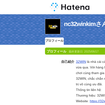
nc32winki
プロフィール
プロフィール
最終更新日:
2025/06/17
自己紹介
32WIN
là nhà cái c
vừa qua. Với hàng l
chơi cùng tham gia 
32WIN, chắc chắn r
trị vô cùng ưu đãi.
Thông tin liên hệ:
Thương hiệu: 32W
Website:
https://32