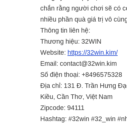
chắn rằng người chơi sẽ có c
nhiều phần quà giá trị vô cùng
Thông tin liên hệ:
Thương hiệu: 32WIN
Website:
https://32win.kim/
Email: contact@32win.kim
Số điện thoại: +8496575328
Địa chỉ: 131 Đ. Trần Hưng Đạ
Kiều, Cần Thơ, Việt Nam
Zipcode: 94111
Hashtag: #32win #32_win #n