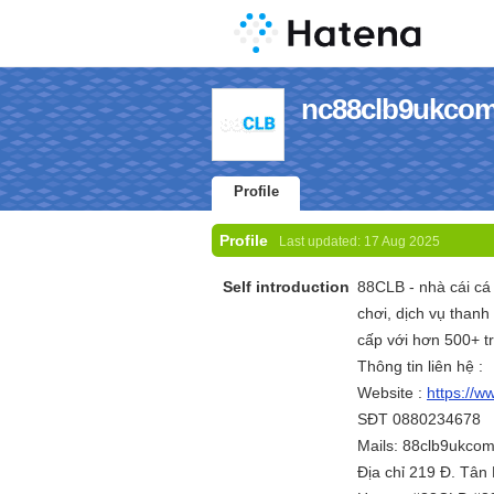
nc88clb9ukcom'
Profile
Profile
Last updated:
17 Aug 2025
Self introduction
88CLB - nhà cái cá 
chơi, dịch vụ thanh
cấp với hơn 500+ tr
Thông tin liên hệ :
Website :
https://w
SĐT 0880234678
Mails: 88clb9ukco
Địa chỉ 219 Đ. Tân