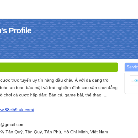
s Profile
Servi
cược trực tuyến uy tín hàng đầu châu Á với đa dạng trò
 toán an toàn bảo mật và trải nghiệm đỉnh cao sân chơi đẳng
ò chơi cá cược hấp dẫn: Bắn cá, game bài, thể thao, ...
ww.88clb9.uk.com/
m@gmail.com
 Kỳ Tân Quý, Tân Quý, Tân Phú, Hồ Chí Minh, Việt Nam