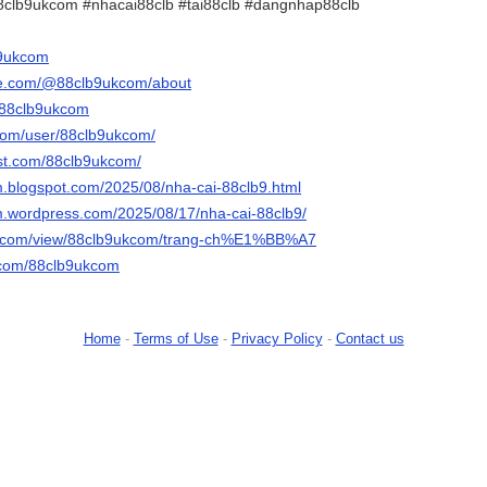
clb9ukcom #nhacai88clb #tai88clb #dangnhap88clb
b9ukcom
be.com/@88clb9ukcom/about
c88clb9ukcom
.com/user/88clb9ukcom/
est.com/88clb9ukcom/
m.blogspot.com/2025/08/nha-cai-88clb9.html
m.wordpress.com/2025/08/17/nha-cai-88clb9/
gle.com/view/88clb9ukcom/trang-ch%E1%BB%A7
.com/88clb9ukcom
Home
-
Terms of Use
-
Privacy Policy
-
Contact us