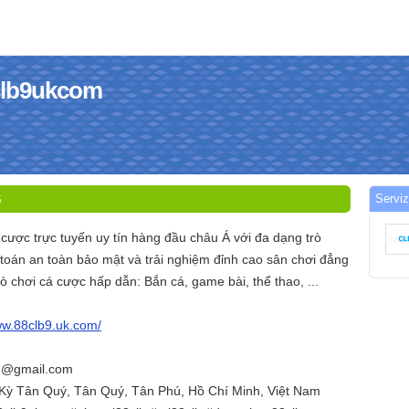
8clb9ukcom
Serviz
5
cược trực tuyến uy tín hàng đầu châu Á với đa dạng trò
 toán an toàn bảo mật và trải nghiệm đỉnh cao sân chơi đẳng
ò chơi cá cược hấp dẫn: Bắn cá, game bài, thể thao, ...
ww.88clb9.uk.com/
m@gmail.com
 Kỳ Tân Quý, Tân Quý, Tân Phú, Hồ Chí Minh, Việt Nam