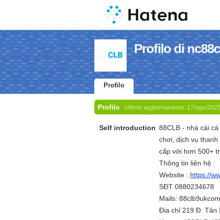
Profilo di nc8
Profilo
Profilo
Ultimo aggiornamento:
17/ago/202
Self introduction
88CLB - nhà cái cá 
chơi, dịch vụ thanh
cấp với hơn 500+ tr
Thông tin liên hệ :
Website :
https://w
SĐT 0880234678
Mails: 88clb9ukco
Địa chỉ 219 Đ. Tân