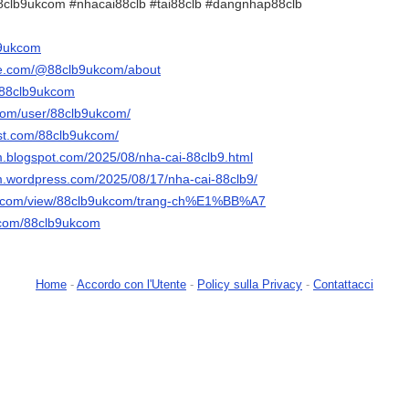
clb9ukcom #nhacai88clb #tai88clb #dangnhap88clb
b9ukcom
be.com/@88clb9ukcom/about
c88clb9ukcom
.com/user/88clb9ukcom/
est.com/88clb9ukcom/
m.blogspot.com/2025/08/nha-cai-88clb9.html
m.wordpress.com/2025/08/17/nha-cai-88clb9/
gle.com/view/88clb9ukcom/trang-ch%E1%BB%A7
.com/88clb9ukcom
Home
-
Accordo con l'Utente
-
Policy sulla Privacy
-
Contattacci