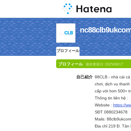
nc88clb9u
プロフィール
プロフィール
最終更新日:
2025/08/17
自己紹介
88CLB - nhà cái cá 
chơi, dịch vụ thanh
cấp với hơn 500+ tr
Thông tin liên hệ :
Website :
https://w
SĐT 0880234678
Mails: 88clb9ukco
Địa chỉ 219 Đ. Tân