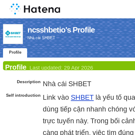
ncsshbetio's Profile
Nhà cái SHBET
Profile
Profile
Last updated:
29 Apr 2026
Description
Nhà cái SHBET
Self introduction
Link vào
SHBET
là yếu tố qu
dùng tiếp cận nhanh chóng với
trực tuyến này. Trong bối cản
càng phát triển, việc tìm đún