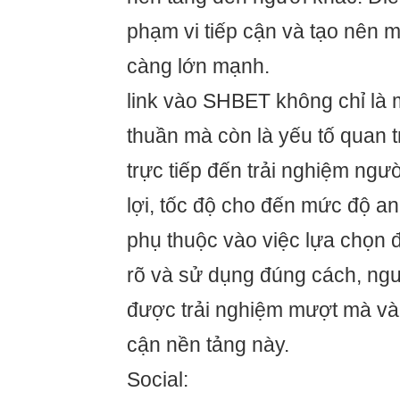
phạm vi tiếp cận và tạo nên 
càng lớn mạnh.
link vào SHBET không chỉ là
thuần mà còn là yếu tố quan
trực tiếp đến trải nghiệm ngườ
lợi, tốc độ cho đến mức độ an 
phụ thuộc vào việc lựa chọn đ
rõ và sử dụng đúng cách, ng
được trải nghiệm mượt mà và 
cận nền tảng này.
Social: