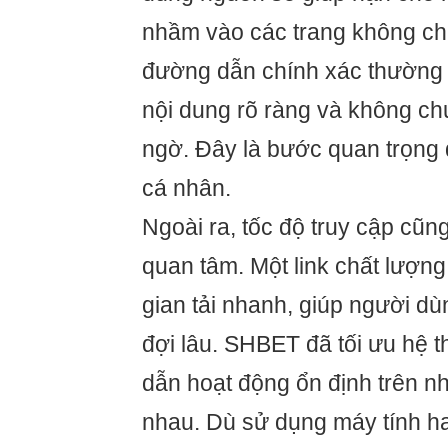
nhầm vào các trang không ch
đường dẫn chính xác thường c
nội dung rõ ràng và không ch
ngờ. Đây là bước quan trọng 
cá nhân.
Ngoài ra, tốc độ truy cập cũn
quan tâm. Một link chất lượn
gian tải nhanh, giúp người d
đợi lâu. SHBET đã tối ưu hệ 
dẫn hoạt động ổn định trên nhi
nhau. Dù sử dụng máy tính ha