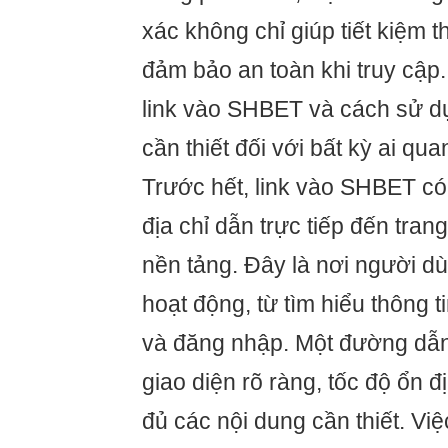
xác không chỉ giúp tiết kiệm 
đảm bảo an toàn khi truy cập. 
link vào SHBET và cách sử dụ
cần thiết đối với bất kỳ ai qua
Trước hết, link vào SHBET có
địa chỉ dẫn trực tiếp đến tran
nền tảng. Đây là nơi người d
hoạt động, từ tìm hiểu thông 
và đăng nhập. Một đường dẫ
giao diện rõ ràng, tốc độ ổn đ
đủ các nội dung cần thiết. Việ