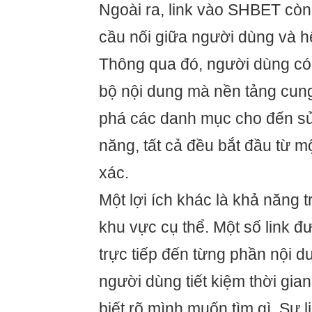
Ngoài ra, link vào SHBET còn
cầu nối giữa người dùng và h
Thông qua đó, người dùng có 
bộ nội dung mà nền tảng cun
phá các danh mục cho đến sử
năng, tất cả đều bắt đầu từ 
xác.
Một lợi ích khác là khả năng 
khu vực cụ thể. Một số link đ
trực tiếp đến từng phần nội d
người dùng tiết kiệm thời gian
biết rõ mình muốn tìm gì. Sự l