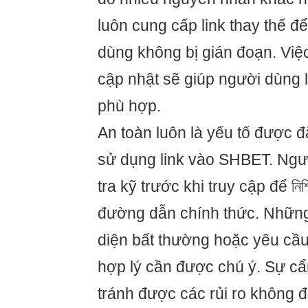
luôn cung cấp link thay thế 
dùng không bị gián đoạn. Việc
cập nhật sẽ giúp người dùng 
phù hợp.
An toàn luôn là yếu tố được đ
sử dụng link vào SHBET. Ngư
tra kỹ trước khi truy cập để নিশ
đường dẫn chính thức. Những
diện bất thường hoặc yêu cầu
hợp lý cần được chú ý. Sự cẩ
tránh được các rủi ro không 