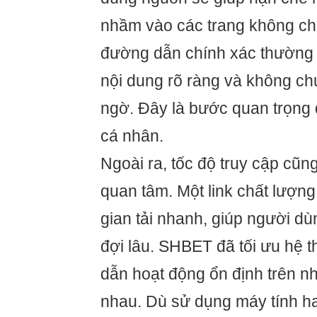
nhầm vào các trang không ch
đường dẫn chính xác thường c
nội dung rõ ràng và không ch
ngờ. Đây là bước quan trọng 
cá nhân.
Ngoài ra, tốc độ truy cập cũn
quan tâm. Một link chất lượn
gian tải nhanh, giúp người d
đợi lâu. SHBET đã tối ưu hệ 
dẫn hoạt động ổn định trên nhi
nhau. Dù sử dụng máy tính ha