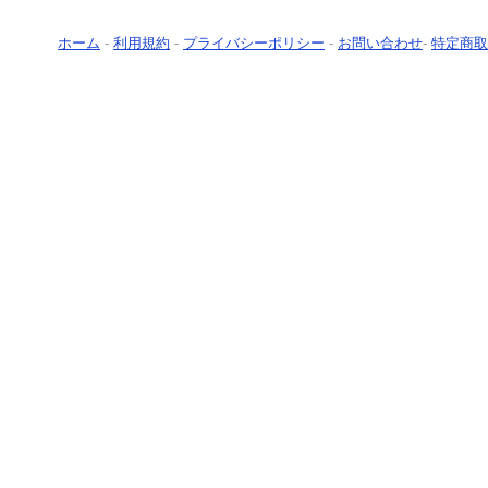
ホーム
-
利用規約
-
プライバシーポリシー
-
お問い合わせ
-
特定商取