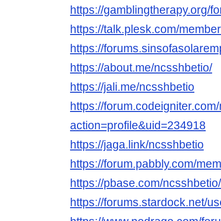
https://gamblingtherapy.org/f
https://talk.plesk.com/memb
https://forums.sinsofasolare
https://about.me/ncsshbetio/
https://jali.me/ncsshbetio
https://forum.codeigniter.co
action=profile&uid=234918
https://jaga.link/ncsshbetio
https://forum.pabbly.com/me
https://pbase.com/ncsshbetio
https://forums.stardock.net/u