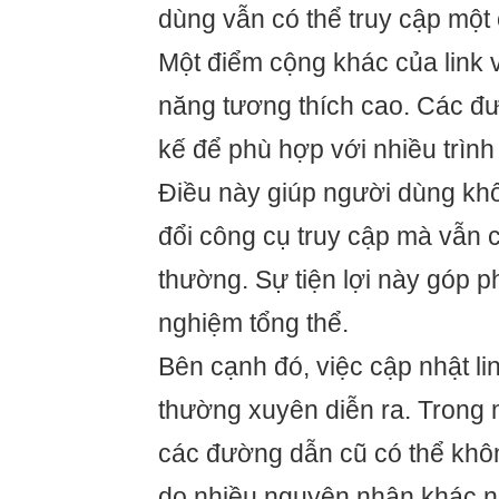
dùng vẫn có thể truy cập một
Một điểm cộng khác của link
năng tương thích cao. Các đ
kế để phù hợp với nhiều trình
Điều này giúp người dùng kh
đổi công cụ truy cập mà vẫn 
thường. Sự tiện lợi này góp p
nghiệm tổng thể.
Bên cạnh đó, việc cập nhật li
thường xuyên diễn ra. Trong 
các đường dẫn cũ có thể khô
do nhiều nguyên nhân khác n