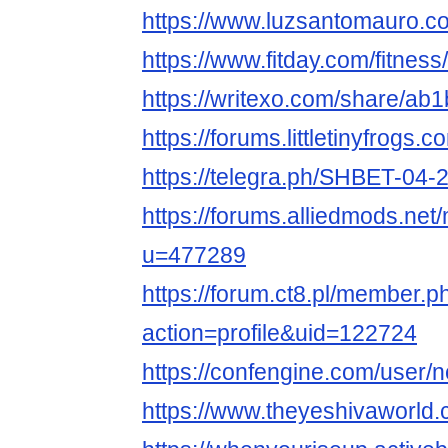
https://www.luzsantomauro.com
https://www.fitday.com/fitne
https://writexo.com/share/ab
https://forums.littletinyfrogs
https://telegra.ph/SHBET-04-
https://forums.alliedmods.ne
u=477289
https://forum.ct8.pl/member.p
action=profile&uid=122724
https://confengine.com/user/
https://www.theyeshivaworld