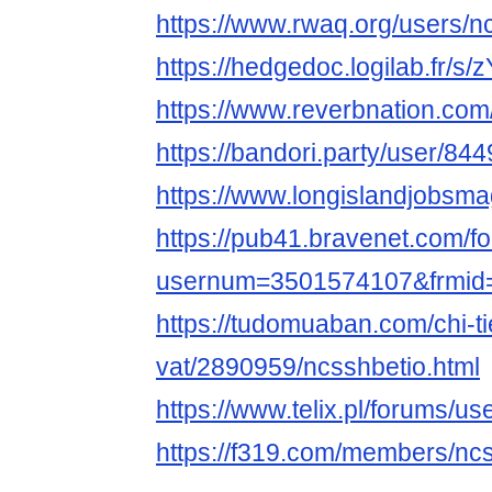
https://www.rwaq.org/users/n
https://hedgedoc.logilab.fr/s
https://www.reverbnation.com/
https://bandori.party/user/84
https://www.longislandjobsm
https://pub41.bravenet.com/f
usernum=3501574107&frmi
https://tudomuaban.com/chi-ti
vat/2890959/ncsshbetio.html
https://www.telix.pl/forums/use
https://f319.com/members/nc